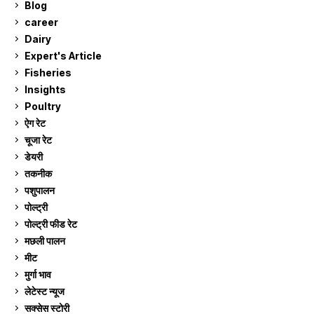
Blog
99
career
129
Dairy
7
Expert's Article
12
Fisheries
10
Insights
2
Poultry
7
ऐग रेट
911
चूजा रेट
185
डेयरी
1,273
तकनीक
6
पशुपालन
2,104
पोल्ट्री
1,040
पोल्ट्री फीड रेट
162
मछली पालन
918
मीट
268
मुर्गा भाव
911
लेटेस्ट न्यूज
236
सक्सेस स्टो‍री
9