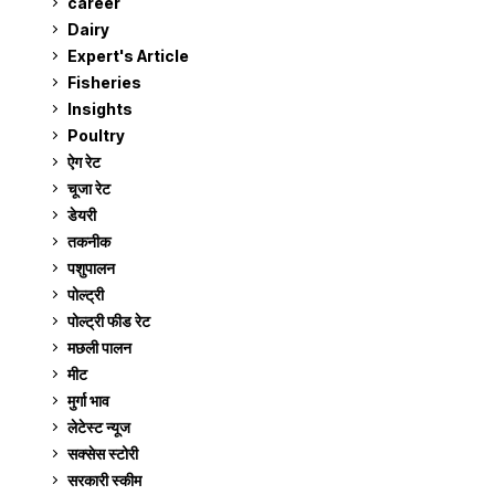
career
129
Dairy
7
Expert's Article
12
Fisheries
10
Insights
2
Poultry
7
ऐग रेट
910
चूजा रेट
184
डेयरी
1,272
तकनीक
6
पशुपालन
2,102
पोल्ट्री
1,039
पोल्ट्री फीड रेट
162
मछली पालन
918
मीट
268
मुर्गा भाव
910
लेटेस्ट न्यूज
236
सक्सेस स्टो‍री
9
सरकारी स्की‍म
523