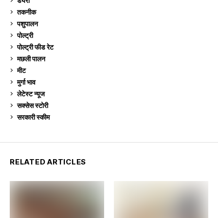
डेयरी
1,272
तकनीक
6
पशुपालन
2,104
पोल्ट्री
1,040
पोल्ट्री फीड रेट
162
मछली पालन
918
मीट
268
मुर्गा भाव
910
लेटेस्ट न्यूज
236
सक्सेस स्टो‍री
9
सरकारी स्की‍म
524
RELATED ARTICLES