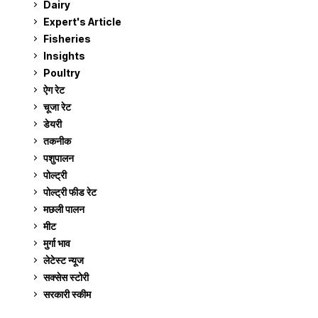
Dairy
7
Expert's Article
12
Fisheries
10
Insights
2
Poultry
7
ऐग रेट
912
चूजा रेट
185
डेयरी
1,274
तकनीक
6
पशुपालन
2,106
पोल्ट्री
1,041
पोल्ट्री फीड रेट
162
मछली पालन
919
मीट
269
मुर्गा भाव
912
लेटेस्ट न्यूज
236
सक्सेस स्टो‍री
9
सरकारी स्की‍म
524