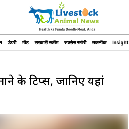
न
डेयरी
मीट
सरकारी स्की‍म
सक्सेस स्टो‍री
तकनीक
Insight
ाने के टिप्स, जानिए यहां