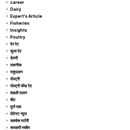
career
129
Dairy
7
Expert's Article
12
Fisheries
10
Insights
2
Poultry
7
ऐग रेट
910
चूजा रेट
184
डेयरी
1,272
तकनीक
6
पशुपालन
2,104
पोल्ट्री
1,040
पोल्ट्री फीड रेट
162
मछली पालन
918
मीट
268
मुर्गा भाव
910
लेटेस्ट न्यूज
236
सक्सेस स्टो‍री
9
सरकारी स्की‍म
524