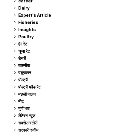
career
129
Dairy
7
Expert's Article
12
Fisheries
10
Insights
2
Poultry
7
ऐग रेट
910
चूजा रेट
184
डेयरी
1,272
तकनीक
6
पशुपालन
2,102
पोल्ट्री
1,039
पोल्ट्री फीड रेट
162
मछली पालन
918
मीट
268
मुर्गा भाव
910
लेटेस्ट न्यूज
236
सक्सेस स्टो‍री
9
सरकारी स्की‍म
523