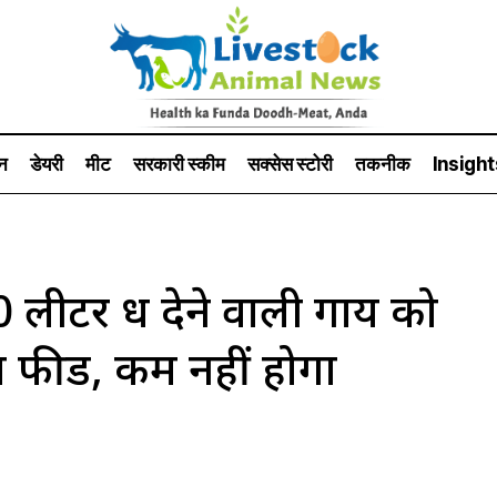
न
डेयरी
मीट
सरकारी स्की‍म
सक्सेस स्टो‍री
तकनीक
Insight
ीटर दूध देने वाली गाय को
ा फीड, कम नहीं होगा