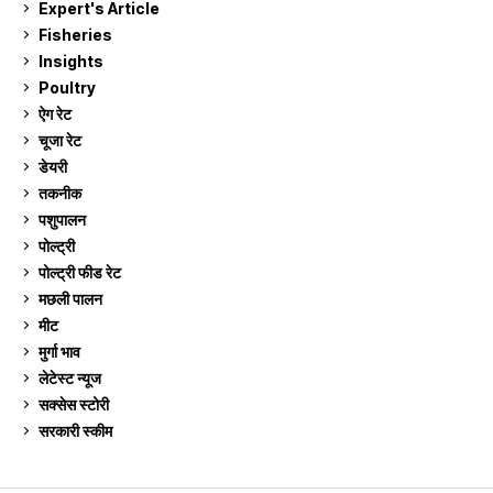
Expert's Article
12
Fisheries
10
Insights
2
Poultry
7
ऐग रेट
910
चूजा रेट
185
डेयरी
1,272
तकनीक
6
पशुपालन
2,104
पोल्ट्री
1,040
पोल्ट्री फीड रेट
162
मछली पालन
918
मीट
268
मुर्गा भाव
910
लेटेस्ट न्यूज
236
सक्सेस स्टो‍री
9
सरकारी स्की‍म
524