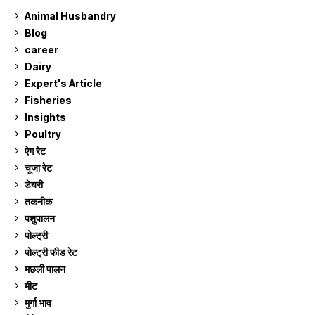
Animal Husbandry
9
Blog
99
career
129
Dairy
7
Expert's Article
12
Fisheries
10
Insights
2
Poultry
7
ऐग रेट
912
चूजा रेट
185
डेयरी
1,274
तकनीक
6
पशुपालन
2,106
पोल्ट्री
1,042
पोल्ट्री फीड रेट
162
मछली पालन
920
मीट
269
मुर्गा भाव
912