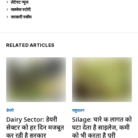
लेटेस्ट न्यूज
236
सक्सेस स्टो‍री
9
सरकारी स्की‍म
524
RELATED ARTICLES
डेयरी
पशुपालन
Dairy Sector: डेयरी
Silage: चारे की लागत को
सेक्टर को हर दिन मजबूत
घटा देता है साइलेज, कमी
कर रही है सरकार
को भी करता है पूरी