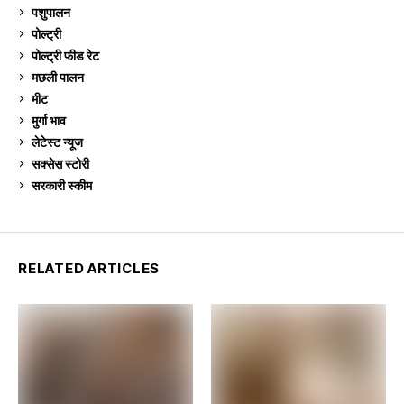
पशुपालन
2,104
पोल्ट्री
1,040
पोल्ट्री फीड रेट
162
मछली पालन
918
मीट
268
मुर्गा भाव
910
लेटेस्ट न्यूज
236
सक्सेस स्टो‍री
9
सरकारी स्की‍म
524
RELATED ARTICLES