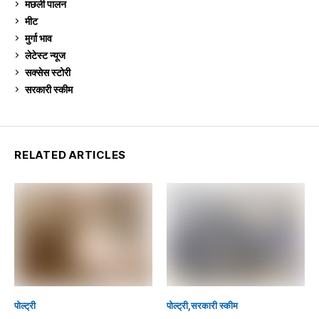
मछली पालन
917
मीट
268
मुर्गा भाव
909
लेटेस्ट न्यूज
236
सक्सेस स्टो‍री
9
सरकारी स्की‍म
523
RELATED ARTICLES
पोल्ट्री
पोल्ट्री
सरकारी स्की‍म