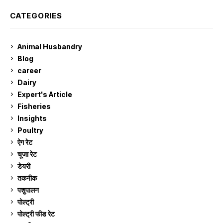
CATEGORIES
Animal Husbandry
9
Blog
99
career
129
Dairy
7
Expert's Article
12
Fisheries
10
Insights
2
Poultry
7
ऐग रेट
909
चूजा रेट
184
डेयरी
1,272
तकनीक
6
पशुपालन
2,102
पोल्ट्री
1,039
पोल्ट्री फीड रेट
162