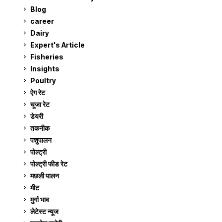
Blog
99
career
129
Dairy
7
Expert's Article
12
Fisheries
10
Insights
2
Poultry
7
ऐग रेट
913
चूजा रेट
185
डेयरी
1,274
तकनीक
6
पशुपालन
2,106
पोल्ट्री
1,042
पोल्ट्री फीड रेट
162
मछली पालन
920
मीट
269
मुर्गा भाव
913
लेटेस्ट न्यूज
236