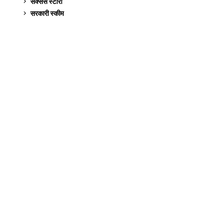
सक्सेस स्टो‍री
9
सरकारी स्की‍म
524