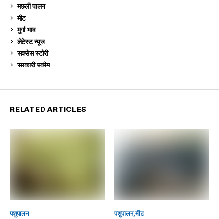
मछली पालन
920
मीट
269
मुर्गा भाव
913
लेटेस्ट न्यूज
236
सक्सेस स्टो‍री
9
सरकारी स्की‍म
524
RELATED ARTICLES
पशुपालन
पशुपालन
मीट