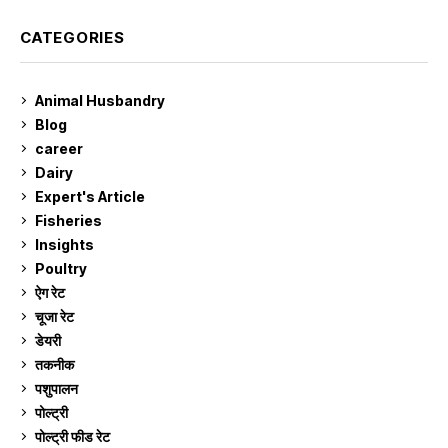
CATEGORIES
Animal Husbandry
9
Blog
99
career
129
Dairy
7
Expert's Article
12
Fisheries
10
Insights
2
Poultry
7
ऐग रेट
913
चूजा रेट
185
डेयरी
1,274
तकनीक
6
पशुपालन
2,106
पोल्ट्री
1,042
पोल्ट्री फीड रेट
162