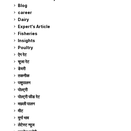
Blog
99
career
129
Dairy
7
Expert's Article
12
Fisheries
10
Insights
2
Poultry
7
ऐग रेट
911
चूजा रेट
185
डेयरी
1,273
तकनीक
6
पशुपालन
2,105
पोल्ट्री
1,041
पोल्ट्री फीड रेट
162
मछली पालन
919
मीट
269
मुर्गा भाव
911
लेटेस्ट न्यूज
236