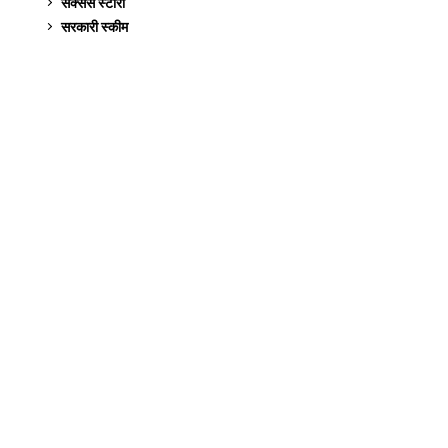
सक्सेस स्टो‍री
9
सरकारी स्की‍म
524