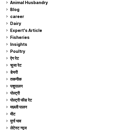
Animal Husbandry
9
Blog
99
career
129
Dairy
7
Expert's Article
12
Fisheries
10
Insights
2
Poultry
7
ऐग रेट
912
चूजा रेट
185
डेयरी
1,274
तकनीक
6
पशुपालन
2,106
पोल्ट्री
1,042
पोल्ट्री फीड रेट
162
मछली पालन
920
मीट
269
मुर्गा भाव
912
लेटेस्ट न्यूज
236