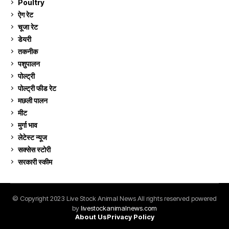
Poultry
7
ऐग रेट
909
चूजा रेट
184
डेयरी
1,272
तकनीक
6
पशुपालन
2,102
पोल्ट्री
1,039
पोल्ट्री फीड रेट
162
मछली पालन
917
मीट
268
मुर्गा भाव
909
लेटेस्ट न्यूज
236
सक्सेस स्टो‍री
9
सरकारी स्की‍म
523
© Copyright 2023 Live Stock Animal News All rights reserved powered
by
livestockanimalnews.com
About Us
Privacy Policy