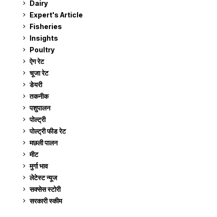
Dairy
7
Expert's Article
12
Fisheries
10
Insights
2
Poultry
7
ऐग रेट
911
चूजा रेट
185
डेयरी
1,273
तकनीक
6
पशुपालन
2,104
पोल्ट्री
1,040
पोल्ट्री फीड रेट
162
मछली पालन
918
मीट
268
मुर्गा भाव
911
लेटेस्ट न्यूज
236
सक्सेस स्टो‍री
9
सरकारी स्की‍म
524