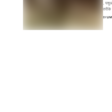
. पशु
तरीके 
BY
LI