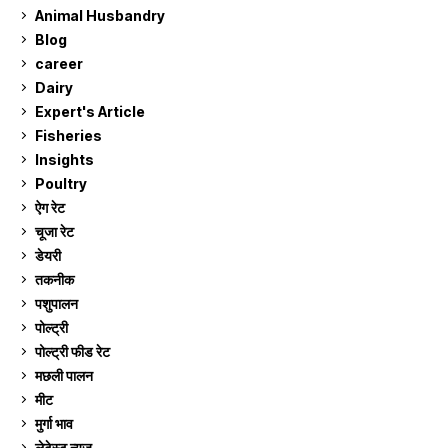
Animal Husbandry
9
Blog
99
career
129
Dairy
7
Expert's Article
12
Fisheries
10
Insights
2
Poultry
7
ऐग रेट
914
चूजा रेट
186
डेयरी
1,275
तकनीक
6
पशुपालन
2,107
पोल्ट्री
1,043
पोल्ट्री फीड रेट
162
मछली पालन
921
मीट
269
मुर्गा भाव
914
लेटेस्ट न्यूज
236