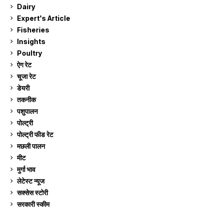
Dairy
7
Expert's Article
12
Fisheries
10
Insights
2
Poultry
7
ऐग रेट
910
चूजा रेट
184
डेयरी
1,272
तकनीक
6
पशुपालन
2,104
पोल्ट्री
1,040
पोल्ट्री फीड रेट
162
मछली पालन
918
मीट
268
मुर्गा भाव
910
लेटेस्ट न्यूज
236
सक्सेस स्टो‍री
9
सरकारी स्की‍म
524