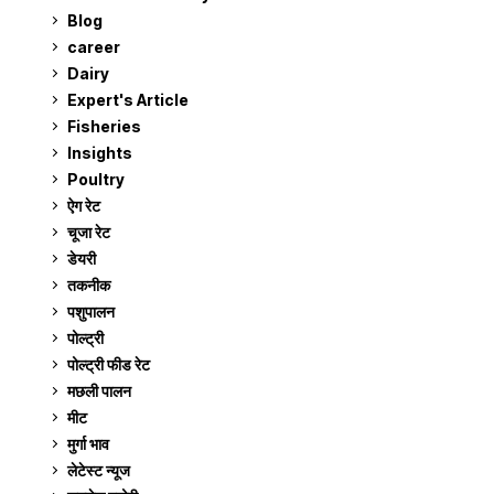
Blog
99
career
129
Dairy
7
Expert's Article
12
Fisheries
10
Insights
2
Poultry
7
ऐग रेट
910
चूजा रेट
184
डेयरी
1,272
तकनीक
6
पशुपालन
2,104
पोल्ट्री
1,039
पोल्ट्री फीड रेट
162
मछली पालन
918
मीट
268
मुर्गा भाव
910
लेटेस्ट न्यूज
236