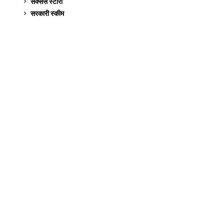
सक्सेस स्टो‍री
9
सरकारी स्की‍म
524