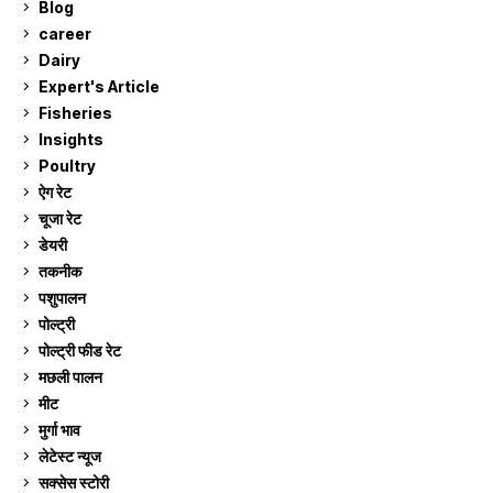
Blog
99
career
129
Dairy
7
Expert's Article
12
Fisheries
10
Insights
2
Poultry
7
ऐग रेट
912
चूजा रेट
185
डेयरी
1,274
तकनीक
6
पशुपालन
2,106
पोल्ट्री
1,042
पोल्ट्री फीड रेट
162
मछली पालन
920
मीट
269
मुर्गा भाव
912
लेटेस्ट न्यूज
236
सक्सेस स्टो‍री
9