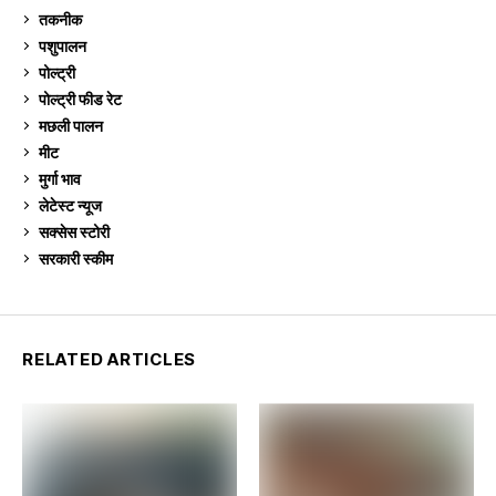
तकनीक
6
पशुपालन
2,105
पोल्ट्री
1,041
पोल्ट्री फीड रेट
162
मछली पालन
919
मीट
269
मुर्गा भाव
911
लेटेस्ट न्यूज
236
सक्सेस स्टो‍री
9
सरकारी स्की‍म
524
RELATED ARTICLES