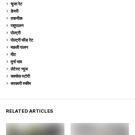
चूजा रेट
185
डेयरी
1,274
तकनीक
6
पशुपालन
2,106
पोल्ट्री
1,042
पोल्ट्री फीड रेट
162
मछली पालन
920
मीट
269
मुर्गा भाव
913
लेटेस्ट न्यूज
236
सक्सेस स्टो‍री
9
सरकारी स्की‍म
524
RELATED ARTICLES