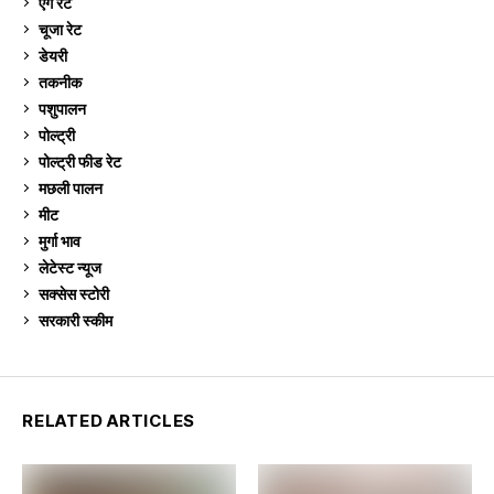
ऐग रेट
911
चूजा रेट
185
डेयरी
1,273
तकनीक
6
पशुपालन
2,105
पोल्ट्री
1,041
पोल्ट्री फीड रेट
162
मछली पालन
919
मीट
269
मुर्गा भाव
911
लेटेस्ट न्यूज
236
सक्सेस स्टो‍री
9
सरकारी स्की‍म
524
RELATED ARTICLES