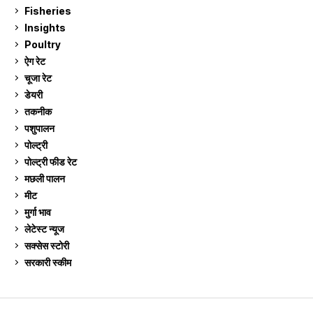
Fisheries
10
Insights
2
Poultry
7
ऐग रेट
914
चूजा रेट
185
डेयरी
1,275
तकनीक
6
पशुपालन
2,107
पोल्ट्री
1,042
पोल्ट्री फीड रेट
162
मछली पालन
920
मीट
269
मुर्गा भाव
914
लेटेस्ट न्यूज
236
सक्सेस स्टो‍री
9
सरकारी स्की‍म
524