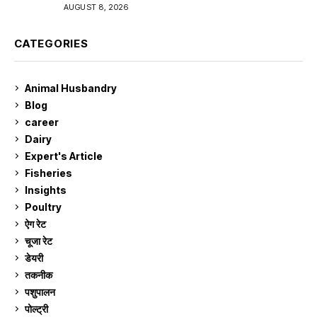
AUGUST 8, 2026
CATEGORIES
Animal Husbandry
9
Blog
99
career
129
Dairy
7
Expert's Article
12
Fisheries
10
Insights
2
Poultry
7
ऐग रेट
913
चूजा रेट
185
डेयरी
1,274
तकनीक
6
पशुपालन
2,106
पोल्ट्री
1,042