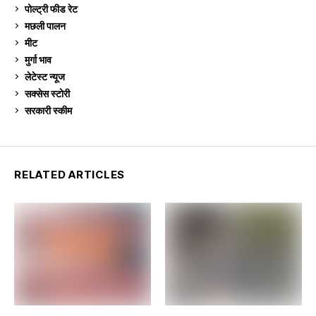
पोल्ट्री फीड रेट
162
मछली पालन
920
मीट
269
मुर्गा भाव
913
लेटेस्ट न्यूज
236
सक्सेस स्टो‍री
9
सरकारी स्की‍म
524
RELATED ARTICLES