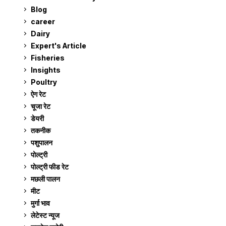
Blog
99
career
129
Dairy
7
Expert's Article
12
Fisheries
10
Insights
2
Poultry
7
ऐग रेट
911
चूजा रेट
185
डेयरी
1,273
तकनीक
6
पशुपालन
2,105
पोल्ट्री
1,041
पोल्ट्री फीड रेट
162
मछली पालन
919
मीट
269
मुर्गा भाव
911
लेटेस्ट न्यूज
236