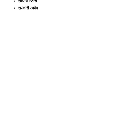
सक्सेस स्टो‍री
9
सरकारी स्की‍म
524