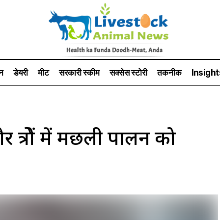
न
डेयरी
मीट
सरकारी स्की‍म
सक्सेस स्टो‍री
तकनीक
Insight
क्षेत्रों में मछली पालन को