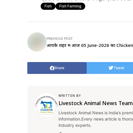
Fish
Fish Farming
PREVIOUS POST
आपके शहर में आज 05 June-2026 का Chicke
Share
Tweet
WRITTEN BY
Livestock Animal News Team
Livestock Animal News is India’s premi
information.Every news article is thor
industry experts.