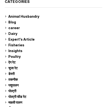
CATEGORIES
Animal Husbandry
9
Blog
99
career
129
Dairy
7
Expert's Article
12
Fisheries
10
Insights
2
Poultry
7
ऐग रेट
911
चूजा रेट
185
डेयरी
1,273
तकनीक
6
पशुपालन
2,105
पोल्ट्री
1,041
पोल्ट्री फीड रेट
162
मछली पालन
919