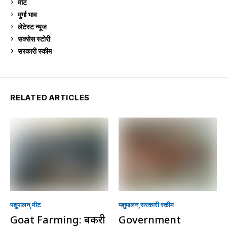
मीट
269
मुर्गा भाव
911
लेटेस्ट न्यूज
236
सक्सेस स्टो‍री
9
सरकारी स्की‍म
524
RELATED ARTICLES
पशुपालन
मीट
पशुपालन
सरकारी स्की‍म
Goat Farming: बकरी
Government