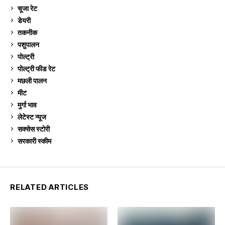
चूजा रेट
184
डेयरी
1,272
तकनीक
6
पशुपालन
2,102
पोल्ट्री
1,039
पोल्ट्री फीड रेट
162
मछली पालन
918
मीट
268
मुर्गा भाव
910
लेटेस्ट न्यूज
236
सक्सेस स्टो‍री
9
सरकारी स्की‍म
523
RELATED ARTICLES