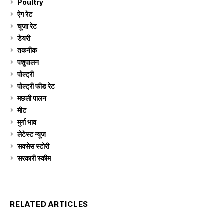
Poultry
7
ऐग रेट
910
चूजा रेट
185
डेयरी
1,272
तकनीक
6
पशुपालन
2,104
पोल्ट्री
1,040
पोल्ट्री फीड रेट
162
मछली पालन
918
मीट
268
मुर्गा भाव
910
लेटेस्ट न्यूज
236
सक्सेस स्टो‍री
9
सरकारी स्की‍म
524
RELATED ARTICLES