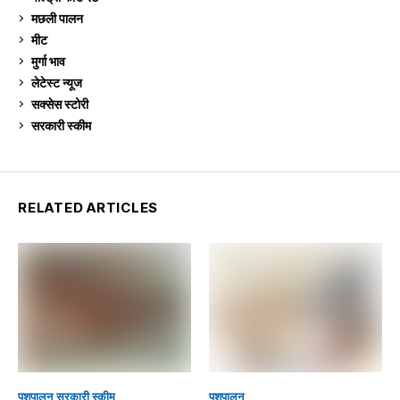
मछली पालन
918
मीट
268
मुर्गा भाव
910
लेटेस्ट न्यूज
236
सक्सेस स्टो‍री
9
सरकारी स्की‍म
524
RELATED ARTICLES
पशुपालन
सरकारी स्की‍म
पशुपालन