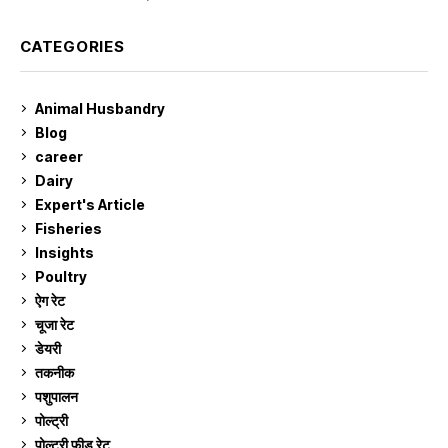
CATEGORIES
Animal Husbandry
9
Blog
99
career
129
Dairy
7
Expert's Article
12
Fisheries
10
Insights
2
Poultry
7
ऐग रेट
910
चूजा रेट
184
डेयरी
1,272
तकनीक
6
पशुपालन
2,104
पोल्ट्री
1,040
पोल्ट्री फीड रेट
162