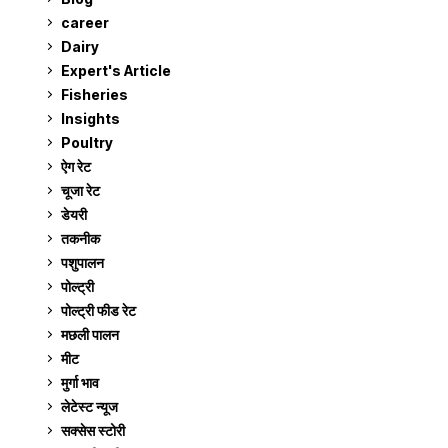
career
129
Dairy
7
Expert's Article
12
Fisheries
10
Insights
2
Poultry
7
ऐग रेट
910
चूजा रेट
184
डेयरी
1,272
तकनीक
6
पशुपालन
2,103
पोल्ट्री
1,039
पोल्ट्री फीड रेट
162
मछली पालन
918
मीट
268
मुर्गा भाव
910
लेटेस्ट न्यूज
236
सक्सेस स्टो‍री
9