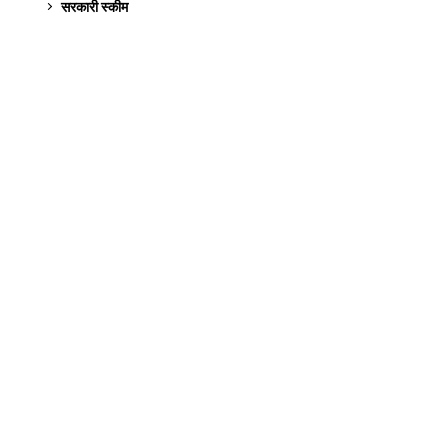
सरकारी स्की‍म
523