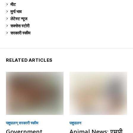
मीट
268
मुर्गा भाव
910
लेटेस्ट न्यूज
236
सक्सेस स्टो‍री
9
सरकारी स्की‍म
524
RELATED ARTICLES
पशुपालन
सरकारी स्की‍म
पशुपालन
Government
Animal News: एमपी