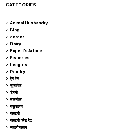
CATEGORIES
Animal Husbandry
9
Blog
99
career
129
Dairy
7
Expert's Article
12
Fisheries
10
Insights
2
Poultry
7
ऐग रेट
910
चूजा रेट
185
डेयरी
1,272
तकनीक
6
पशुपालन
2,104
पोल्ट्री
1,040
पोल्ट्री फीड रेट
162
मछली पालन
918