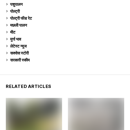
पशुपालन
2,106
पोल्ट्री
1,042
पोल्ट्री फीड रेट
162
मछली पालन
920
मीट
269
मुर्गा भाव
912
लेटेस्ट न्यूज
236
सक्सेस स्टो‍री
9
सरकारी स्की‍म
524
RELATED ARTICLES