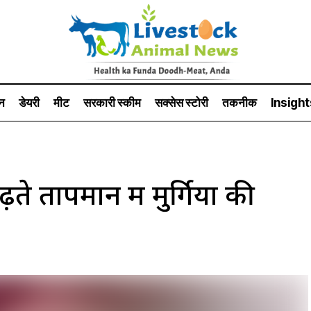
न
डेयरी
मीट
सरकारी स्की‍म
सक्सेस स्टो‍री
तकनीक
Insight
 तापमान में मुर्गियों की