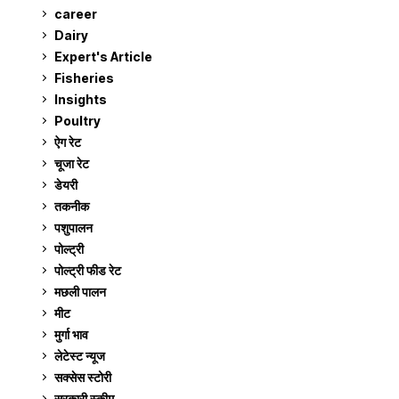
career
129
Dairy
7
Expert's Article
12
Fisheries
10
Insights
2
Poultry
7
ऐग रेट
910
चूजा रेट
185
डेयरी
1,272
तकनीक
6
पशुपालन
2,104
पोल्ट्री
1,040
पोल्ट्री फीड रेट
162
मछली पालन
918
मीट
268
मुर्गा भाव
910
लेटेस्ट न्यूज
236
सक्सेस स्टो‍री
9
सरकारी स्की‍म
524