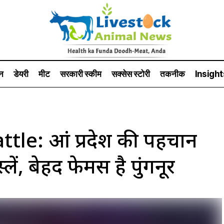
न
डेयरी
मीट
सरकारी स्की‍म
सक्सेस स्टो‍री
तकनीक
Insight
: आंंध्र प्रदेश की पहचान
लें, बेहद फेमस है पुंगनूर