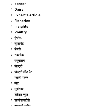
career
129
Dairy
7
Expert's Article
12
Fisheries
10
Insights
2
Poultry
7
ऐग रेट
910
चूजा रेट
185
डेयरी
1,272
तकनीक
6
पशुपालन
2,104
पोल्ट्री
1,040
पोल्ट्री फीड रेट
162
मछली पालन
918
मीट
268
मुर्गा भाव
910
लेटेस्ट न्यूज
236
सक्सेस स्टो‍री
9
सरकारी स्की‍म
524