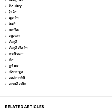
Poultry
7
ऐग रेट
910
चूजा रेट
184
डेयरी
1,272
तकनीक
6
पशुपालन
2,102
पोल्ट्री
1,039
पोल्ट्री फीड रेट
162
मछली पालन
918
मीट
268
मुर्गा भाव
910
लेटेस्ट न्यूज
236
सक्सेस स्टो‍री
9
सरकारी स्की‍म
523
RELATED ARTICLES