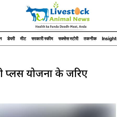
न
डेयरी
मीट
सरकारी स्की‍म
सक्सेस स्टो‍री
तकनीक
Insight
यरी प्लस योजना के जरिए