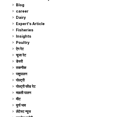
Blog
99
career
129
Dairy
7
Expert's Article
12
Fisheries
10
Insights
2
Poultry
7
ऐग रेट
912
चूजा रेट
185
डेयरी
1,274
तकनीक
6
पशुपालन
2,106
पोल्ट्री
1,042
पोल्ट्री फीड रेट
162
मछली पालन
920
मीट
269
मुर्गा भाव
912
लेटेस्ट न्यूज
236