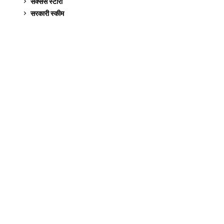
सक्सेस स्टो‍री
9
सरकारी स्की‍म
524