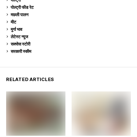
पोल्ट्री फीड रेट
162
मछली पालन
918
मीट
268
मुर्गा भाव
910
लेटेस्ट न्यूज
236
सक्सेस स्टो‍री
9
सरकारी स्की‍म
524
RELATED ARTICLES