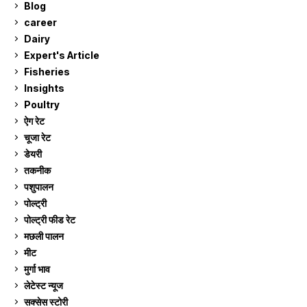
Blog
99
career
129
Dairy
7
Expert's Article
12
Fisheries
10
Insights
2
Poultry
7
ऐग रेट
912
चूजा रेट
185
डेयरी
1,274
तकनीक
6
पशुपालन
2,106
पोल्ट्री
1,042
पोल्ट्री फीड रेट
162
मछली पालन
920
मीट
269
मुर्गा भाव
912
लेटेस्ट न्यूज
236
सक्सेस स्टो‍री
9