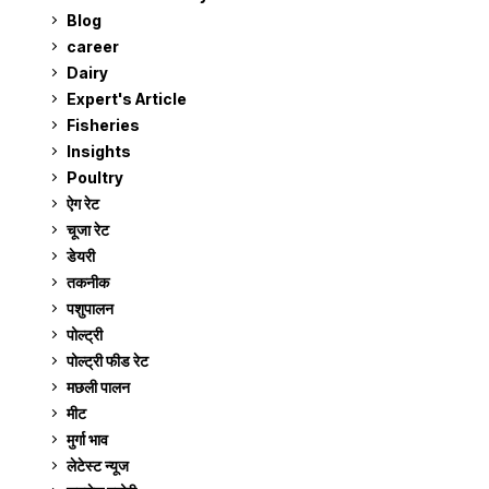
Blog
99
career
129
Dairy
7
Expert's Article
12
Fisheries
10
Insights
2
Poultry
7
ऐग रेट
911
चूजा रेट
185
डेयरी
1,273
तकनीक
6
पशुपालन
2,105
पोल्ट्री
1,041
पोल्ट्री फीड रेट
162
मछली पालन
919
मीट
269
मुर्गा भाव
911
लेटेस्ट न्यूज
236