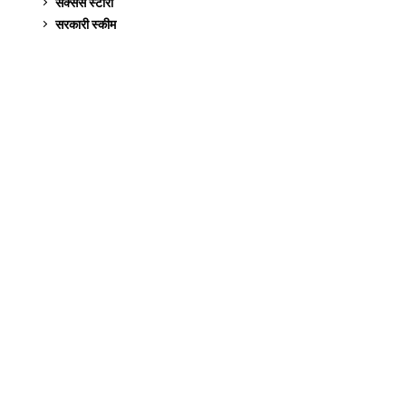
सक्सेस स्टो‍री
9
सरकारी स्की‍म
524