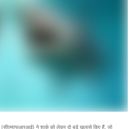
ूट (सीएमएफआरआई) ने शार्क को लेकर दो बड़े खुलासे किए हैं. जो