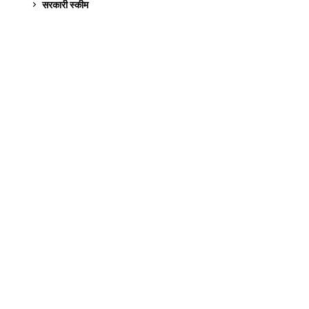
सरकारी स्की‍म
524