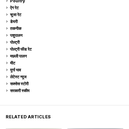
Poultry
7
ऐग रेट
909
चूजा रेट
184
डेयरी
1,272
तकनीक
6
पशुपालन
2,102
पोल्ट्री
1,039
पोल्ट्री फीड रेट
162
मछली पालन
917
मीट
268
मुर्गा भाव
909
लेटेस्ट न्यूज
236
सक्सेस स्टो‍री
9
सरकारी स्की‍म
523
RELATED ARTICLES