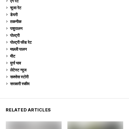
ऐग रेट
912
चूजा रेट
185
डेयरी
1,273
तकनीक
6
पशुपालन
2,105
पोल्ट्री
1,041
पोल्ट्री फीड रेट
162
मछली पालन
919
मीट
269
मुर्गा भाव
912
लेटेस्ट न्यूज
236
सक्सेस स्टो‍री
9
सरकारी स्की‍म
524
RELATED ARTICLES