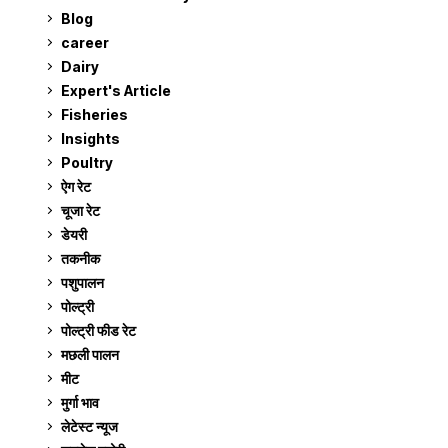
Blog
99
career
129
Dairy
7
Expert's Article
12
Fisheries
10
Insights
2
Poultry
7
ऐग रेट
912
चूजा रेट
185
डेयरी
1,274
तकनीक
6
पशुपालन
2,106
पोल्ट्री
1,042
पोल्ट्री फीड रेट
162
मछली पालन
920
मीट
269
मुर्गा भाव
912
लेटेस्ट न्यूज
236