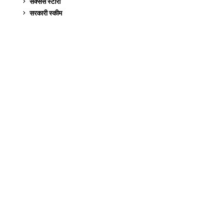
सक्सेस स्टो‍री
9
सरकारी स्की‍म
524