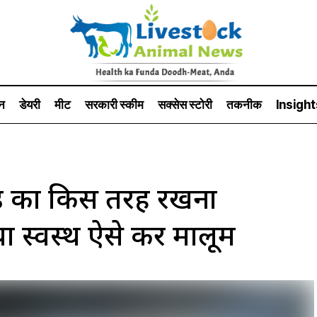
न
डेयरी
मीट
सरकारी स्की‍म
सक्सेस स्टो‍री
तकनीक
Insight
़ का किस तरह रखना
ा स्वस्थ ऐसे करें मालूम