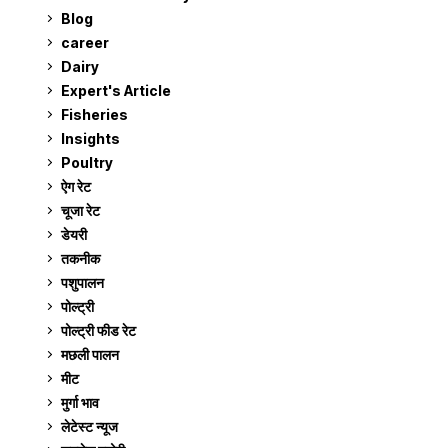
Blog
99
career
129
Dairy
7
Expert's Article
12
Fisheries
10
Insights
2
Poultry
7
ऐग रेट
912
चूजा रेट
185
डेयरी
1,274
तकनीक
6
पशुपालन
2,106
पोल्ट्री
1,042
पोल्ट्री फीड रेट
162
मछली पालन
920
मीट
269
मुर्गा भाव
912
लेटेस्ट न्यूज
236