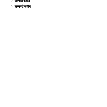
सक्सेस स्टो‍री
9
सरकारी स्की‍म
524