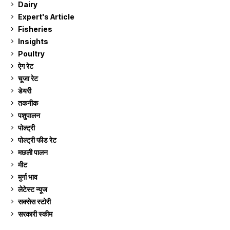
Dairy
7
Expert's Article
12
Fisheries
10
Insights
2
Poultry
7
ऐग रेट
912
चूजा रेट
185
डेयरी
1,274
तकनीक
6
पशुपालन
2,106
पोल्ट्री
1,042
पोल्ट्री फीड रेट
162
मछली पालन
920
मीट
269
मुर्गा भाव
912
लेटेस्ट न्यूज
236
सक्सेस स्टो‍री
9
सरकारी स्की‍म
524