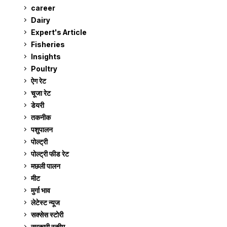
career
129
Dairy
7
Expert's Article
12
Fisheries
10
Insights
2
Poultry
7
ऐग रेट
910
चूजा रेट
185
डेयरी
1,272
तकनीक
6
पशुपालन
2,104
पोल्ट्री
1,040
पोल्ट्री फीड रेट
162
मछली पालन
918
मीट
268
मुर्गा भाव
910
लेटेस्ट न्यूज
236
सक्सेस स्टो‍री
9
सरकारी स्की‍म
524