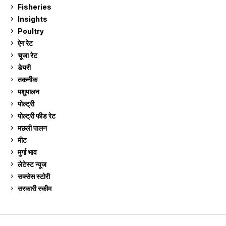
Fisheries
10
Insights
2
Poultry
7
ऐग रेट
911
चूजा रेट
185
डेयरी
1,273
तकनीक
6
पशुपालन
2,104
पोल्ट्री
1,041
पोल्ट्री फीड रेट
162
मछली पालन
918
मीट
268
मुर्गा भाव
911
लेटेस्ट न्यूज
236
सक्सेस स्टो‍री
9
सरकारी स्की‍म
524