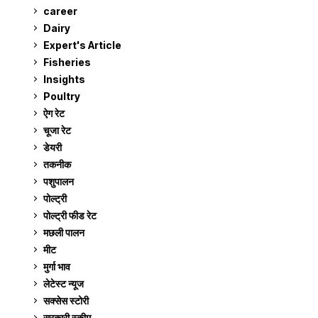
career
129
Dairy
7
Expert's Article
12
Fisheries
10
Insights
2
Poultry
7
ऐग रेट
910
चूजा रेट
185
डेयरी
1,272
तकनीक
6
पशुपालन
2,104
पोल्ट्री
1,040
पोल्ट्री फीड रेट
162
मछली पालन
918
मीट
268
मुर्गा भाव
910
लेटेस्ट न्यूज
236
सक्सेस स्टो‍री
9
सरकारी स्की‍म
524