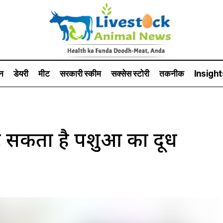
न
डेयरी
मीट
सरकारी स्की‍म
सक्सेस स्टो‍री
तकनीक
Insight
 सकता है पशुओं का दूध