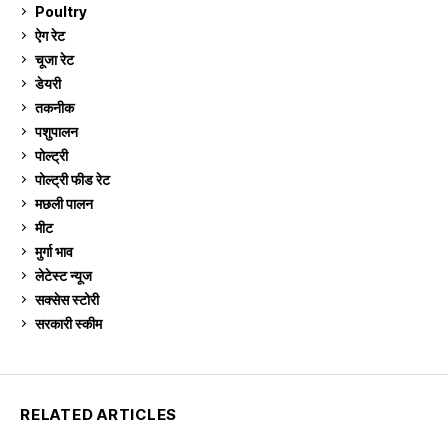
Poultry
7
ऐग रेट
913
चूजा रेट
185
डेयरी
1,274
तकनीक
6
पशुपालन
2,106
पोल्ट्री
1,042
पोल्ट्री फीड रेट
162
मछली पालन
920
मीट
269
मुर्गा भाव
913
लेटेस्ट न्यूज
236
सक्सेस स्टो‍री
9
सरकारी स्की‍म
524
RELATED ARTICLES